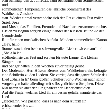
Am Samstag, den 5. Juli 2025, fand bei strahlendem Sonnenschein
und
sommerlichen Temperaturen das jährliche Sommerfest des
Waldheims Zinsholz
statt. Wieder einmal verwandelte sich der Ort zu einem Fest voller
Spiel, Spaß
und Musik, das Familien, Freunde und Nachbarn zusammenbrachte.
Gleich zu Beginn sorgten einige Kinder der Klassen 3c und 4c der
Grundschule
Ruit für einen musikalischen Auftakt. Mit dem sommerlichen Kanon
„Hey, hallo
Sonne“ sowie den beiden schwungvollen Liedern „Icecream“und
„Shala la la“
eröffneten sie das Fest und sorgten für gute Laune. Die kleinen
Sängerinnen
und Sänger hatten in den Wochen zuvor fleißig geübt.
Der Moderator, Herr Hüsson-Berenz vom Waldheimverein, befragte
eine Schülerin zu den Liedern. Sie verriet, dass die ganze Schule das
Lied „Shala la la“ beim großen Schulfest vor 6 Wochen auch schon
vorgetragen hatte, allerdings mit selbstgedichteten Strophen. Dieses
Mal hätten sie aber den Originaltext der Lieder einstudiert.
Auf die Frage, welches Lied ihr am besten gefalle, nannte sie das
Lied
„Icecream“. Wie passend, dass es nach dem Auftritt ein
erfrischendes Eis zur