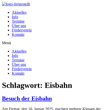
Zum
Inhalt
Aktuelles
wechseln
Info
Termine
Über uns
Förderverein
Kontakt
Menü
Aktuelles
Info
Termine
Über uns
Förderverein
Kontakt
Schlagwort:
Eisbahn
Besuch der Eisbahn
Am Freitag, den 10. Januar 2025, machten mehrere Klassen der