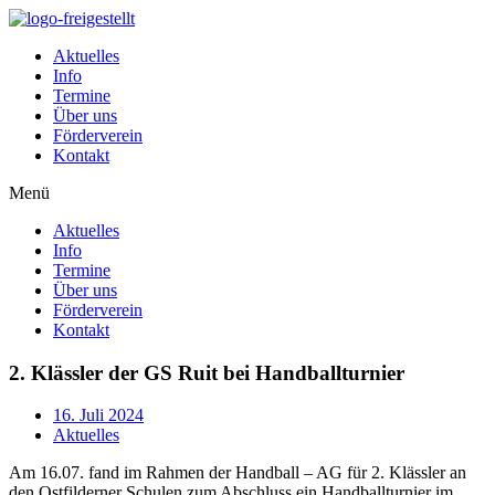
Zum
Inhalt
Aktuelles
wechseln
Info
Termine
Über uns
Förderverein
Kontakt
Menü
Aktuelles
Info
Termine
Über uns
Förderverein
Kontakt
2. Klässler der GS Ruit bei Handballturnier
16. Juli 2024
Aktuelles
Am 16.07. fand im Rahmen der Handball – AG für 2. Klässler an
den Ostfilderner Schulen zum Abschluss ein Handballturnier im