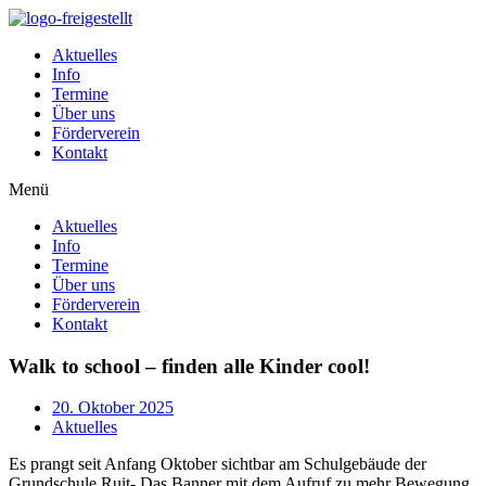
Zum
Inhalt
Aktuelles
wechseln
Info
Termine
Über uns
Förderverein
Kontakt
Menü
Aktuelles
Info
Termine
Über uns
Förderverein
Kontakt
Walk to school – finden alle Kinder cool!
20. Oktober 2025
Aktuelles
Es prangt seit Anfang Oktober sichtbar am Schulgebäude der
Grundschule Ruit- Das Banner mit dem Aufruf zu mehr Bewegung