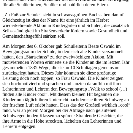
für alle Schülerinnen, Schüler und natürlich deren Eltern.
„Zu Fuß zur Schule“ steht in schwarz-grünen Buchstaben darauf.
Gleichzeitig ist dies der Name für eine jährlich im Herbst
wiederkehrende Aktion in Kindergärten und Schulen, die zusätzlich
Selbstständigkeit im Straßenverkehr fördern sowie Gesundheit und
Gemeinschaftsgefühl stärken soll.
Am Morgen des 6. Oktober gab Schulleiterin Beate Oswald im
Bewegungsraum der Schule, in dem sich alle Kinder versammelt
hatten, den „Startschuss“ zu der zweiwöchigen Aktion. Mit
motivierenden Worten erinnerte sie die Kinder an die im letzten Jahr
gesammelten 1835 Wege, die sie an 10 Schultagen gemeinsam
zurückgelegt hatten. Dieses Jahr könnten sie diese großartige
Leistung doch noch toppen, so Frau Oswald. Die Kinder zeigten
sich hochmotiviert und sprachen und tanzten daraufhin mit ihren
Lehrerinnen und Lehrern den Bewegungsrap „Walk to school (…)
finden alle Kinder cool“. Mit diesem kleinen Hit begannen die
Kinder nun täglich ihren Unterricht nachdem sie ihren Schulweg an
der frischen Luft erlebt hatten. Dass das der Großteil wirklich „cool“
fand, war an jedem Morgen bei der Abfrage nach gelaufenen
Schulwegen in den Klassen zu spüren: Strahlende Gesichter, die
ihre Arme in die Höhe streckten, lächelten den Lehrerinnen und
Lehrern entgegen.