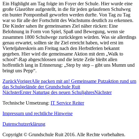
Ein Highlight am Tag folgte im Foyer der Schule. Hier wurde eine
große Glasröhre aufgestellt, in die für jeden gelaufenen Schulweg
ein bunter Pompomball geworfen werden durfte. Von Tag zu Tag
war so für alle der Fortschritt des Wachstums deutlich zu erkennen.
Die Kinder sahen ihr gemeinsames Ziel näher rücken: Eine
Belohnung in Form von Spiel, Spaß und Bewegung, wenn sie
zusammen 1800 Schulwege zurücklegen würden. Was sie allerdings
genau erwartet, sollten sie ihr Ziel erreicht haben, wird erst im
Vierteljahreskreis am Freitag nach den Herbstferien bekannt
gegeben. Hier wird die gemeinsame Aktion mit dem „Walk to
school“-Rap abgeschlossen und die letzte Zeile bleibt allen
hoffentlich lang in Erinnerung: „Step by step – gibt uns Mumm und
bringt uns Pepp“.
Zurück
Voriger
Alle packen mit an! Gemeinsame Putzaktion rund um
das Schulgelände der Grundschule Ruit
Nächster
Erster Naturtag des neuen Schuljahres
Nächster
Technische Umsetzung:
IT Service Reiter
Impressum und rechtliche Hinweise
Datenschutzerklärung
Copyright © Grundschule Ruit 2016. Alle Rechte vorbehalten.