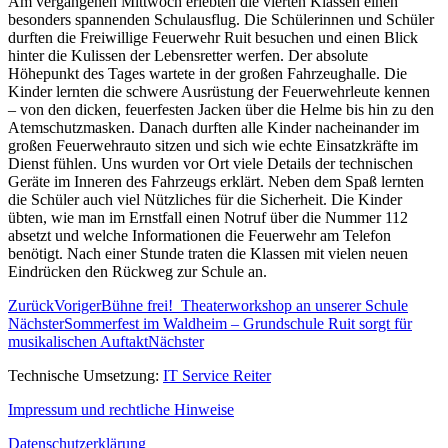
Am vergangenen Mittwoch erlebten die vierten Klassen einen
besonders spannenden Schulausflug. Die Schülerinnen und Schüler
durften die Freiwillige Feuerwehr Ruit besuchen und einen Blick
hinter die Kulissen der Lebensretter werfen. Der absolute
Höhepunkt des Tages wartete in der großen Fahrzeughalle. Die
Kinder lernten die schwere Ausrüstung der Feuerwehrleute kennen
– von den dicken, feuerfesten Jacken über die Helme bis hin zu den
Atemschutzmasken. Danach durften alle Kinder nacheinander im
großen Feuerwehrauto sitzen und sich wie echte Einsatzkräfte im
Dienst fühlen. Uns wurden vor Ort viele Details der technischen
Geräte im Inneren des Fahrzeugs erklärt. Neben dem Spaß lernten
die Schüler auch viel Nützliches für die Sicherheit. Die Kinder
übten, wie man im Ernstfall einen Notruf über die Nummer 112
absetzt und welche Informationen die Feuerwehr am Telefon
benötigt. Nach einer Stunde traten die Klassen mit vielen neuen
Eindrücken den Rückweg zur Schule an.
Zurück
Voriger
Bühne frei! Theaterworkshop an unserer Schule
Nächster
Sommerfest im Waldheim – Grundschule Ruit sorgt für
musikalischen Auftakt
Nächster
Technische Umsetzung:
IT Service Reiter
Impressum und rechtliche Hinweise
Datenschutzerklärung