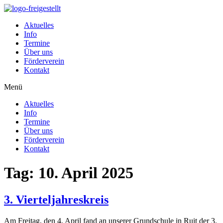
Zum
Inhalt
Aktuelles
wechseln
Info
Termine
Über uns
Förderverein
Kontakt
Menü
Aktuelles
Info
Termine
Über uns
Förderverein
Kontakt
Tag:
10. April 2025
3. Vierteljahreskreis
Am Freitag, den 4. April fand an unserer Grundschule in Ruit der 3.